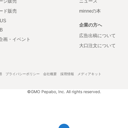
ージ販売
ニュース
ード販売
minneの本
LUS
企業の方へ
AB
広告出稿について
企画・イベント
大口注文について
用
プライバシーポリシー
会社概要
採用情報
メディアキット
©GMO Pepabo, Inc. All rights reserved.