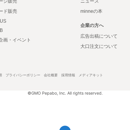
ージ販売
ニュース
ード販売
minneの本
LUS
企業の方へ
AB
広告出稿について
企画・イベント
大口注文について
用
プライバシーポリシー
会社概要
採用情報
メディアキット
©GMO Pepabo, Inc. All rights reserved.