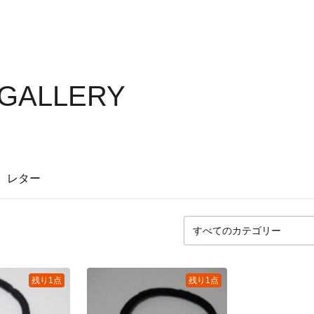
 GALLERY
レター
残り1点
残り1点