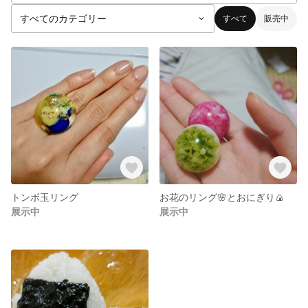
すべて
販売中
トンボ玉リング
お花のリング🌸とおにぎり🍙
展示中
展示中