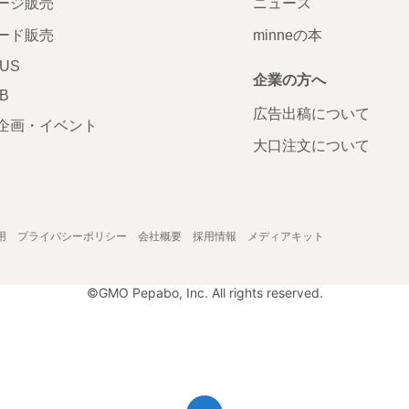
ージ販売
ニュース
ード販売
minneの本
LUS
企業の方へ
AB
広告出稿について
企画・イベント
大口注文について
用
プライバシーポリシー
会社概要
採用情報
メディアキット
©GMO Pepabo, Inc. All rights reserved.