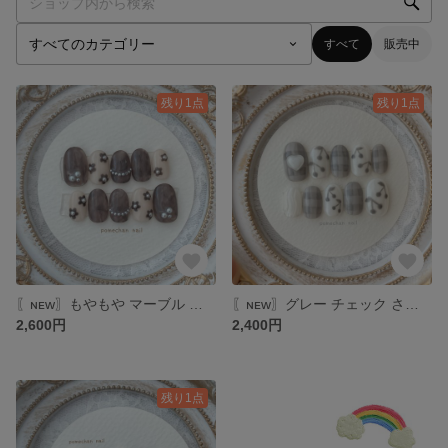
すべて
販売中
残り1点
残り1点
〖ɴᴇᴡ〗もやもや マーブル ブラウン フラワー ネイルチップ
〖ɴᴇᴡ〗グレー チェック さくらんぼ ハート ネイルチップ
2,600円
2,400円
残り1点