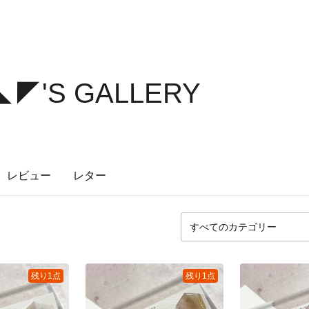
e◣◤'S GALLERY
レビュー
レター
残り1点
残り1点