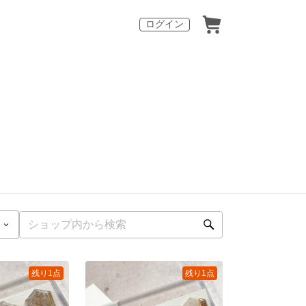
ログイン
残り1点
残り1点