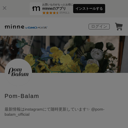
お買いものがもっとお得に
minneのアプリ
インストールする
3
万件以上
ログイン
Pom-Balam
最新情報はinstagramにて随時更新しています✨ @pom-
balam_official