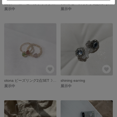
淡水パール・ゴールドネックレス2点SET
otona ビーズリング2点SET(ocean)
展示中
展示中
otona ビーズリング2点SET☽(earth)
shining earring
展示中
展示中