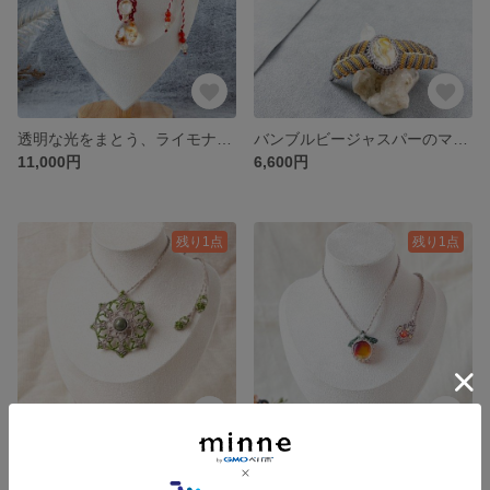
透明な光をまとう、ライモナイトインクォーツ × ルチルクォーツ
バンブルビージャスパーのマクラメブレスレット
11,000円
6,600円
残り1点
残り1点
大地の記憶を編む かんらん岩ペンダント（北海道・様似町産）
秋の光をまとう ガラスのマクラメネックレス
8,800円
3,500円