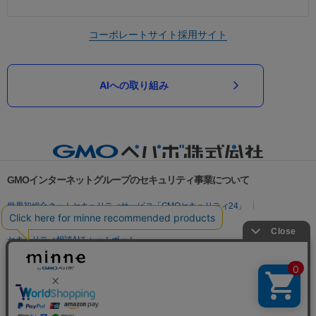
コーポレートサイト
採用サイト
AIへの取り組み
GMOインターネットグループのセキュリティ事業について
世界初総合ネットセキュリティサービス「GMOセキュリティ24」
パスワード漏洩診断
Webサイトリスク診断
セキュリティ相談AIチャットボット
実在証明・盗聴対策
サイバー攻撃対策（GMOサイバーセキュリティ byイエラエ）
サイバー攻撃対策（GMO Flatt Security）
なりすまし対策
セキュリティ事業の軌跡