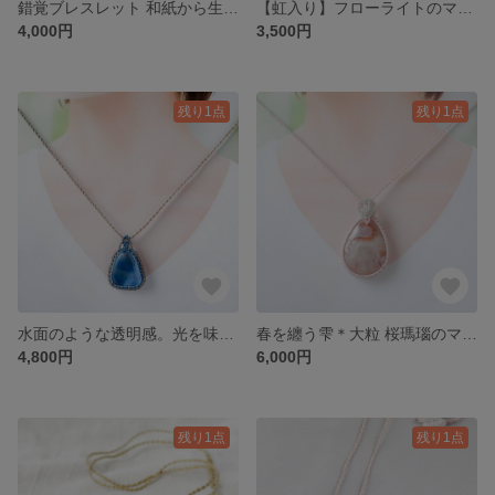
錯覚ブレスレット 和紙から生まれた金属風チェーン（ゴールド）
【虹入り】フローライトのマクラメブレスレット｜私の毎日に、自由な彩りを。
4,000円
3,500円
残り1点
残り1点
水面のような透明感。光を味方にする「ガラスのマクラメペンダント」【一点もの】
春を纏う雫＊大粒 桜瑪瑙のマクラメペンダント｜一点もの
4,800円
6,000円
残り1点
残り1点