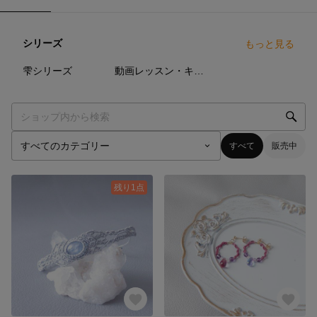
シリーズ
もっと見る
2
点
2
点
雫シリーズ
動画レッスン・キット
すべて
販売中
残り1点