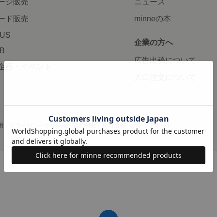
ージ販売
ニュース
ード販売
minneの本
LUS
企業の方へ
AB
広告出稿について
企画・イベント
大口注文について
用
プライバシーポリシー
会社概要
採用情報
メディアキット
©GMO Pepabo, Inc. All rights reserved.