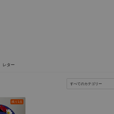
レター
残り1点