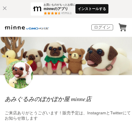
お買いものがもっとお得に
minneのアプリ
インストールする
3
万件以上
ログイン
あみぐるみのぽかぽか屋 minne店
ご来店ありがとうございます！販売予定は、InstagramとTwitterにて
お知らせ致します