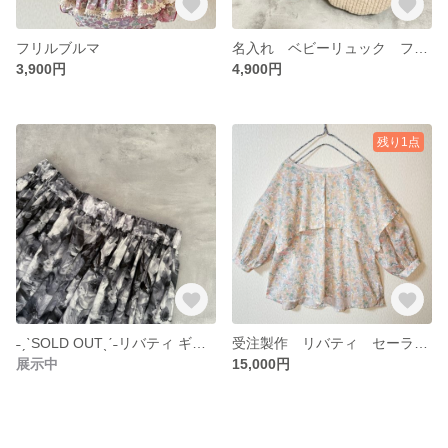
フリルブルマ
名入れ ベビーリュック ファーストリュック 一歳 一升餅 お祝い
3,900円
4,900円
残り1点
˗ˏˋSOLD OUTˎˊ˗リバティ ギャザースカート フローズンインタイム
受注製作 リバティ セーラーブラウス
展示中
15,000円