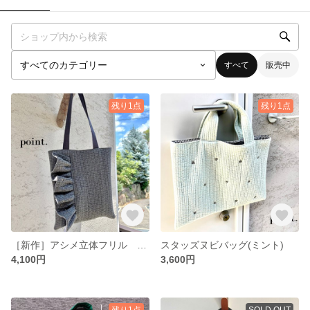
すべて
販売中
残り1点
残り1点
［新作］アシメ立体フリル ヌビ肩掛けバッグ(ダークグレー)
スタッズヌビバッグ(ミント)
4,100円
3,600円
残り1点
SOLD OUT