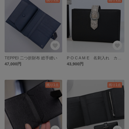
TEPPEI 二つ折財布 総手縫い
P O C A M E 名刺入れ カードケース 【総手縫い】
47,000円
43,900円
残り1点
残り1点