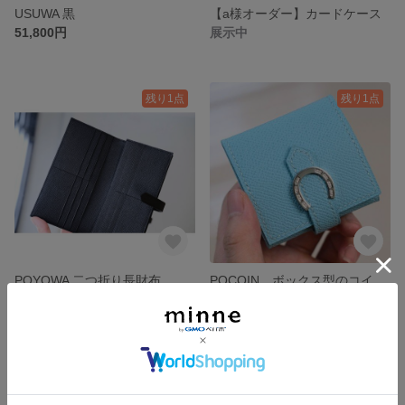
USUWA 黒
【a様オーダー】カードケース
51,800円
展示中
残り1点
残り1点
POYOWA 二つ折り長財布 ベルト付き 黒 （総手縫い）
POCOIN ボックス型のコインケース
51,800円
21,800円
残り1点
残り1点