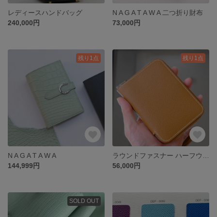
レディースハンドバッグ
N A G A T A W A 二つ折り財布
240,000円
73,000円
残り1点
残り1点
N A G A T A W A
ラウンドファスナー ハーフウォレット ヴォーエプソンレザ/ゴールド
144,999円
56,000円
SOLD OUT