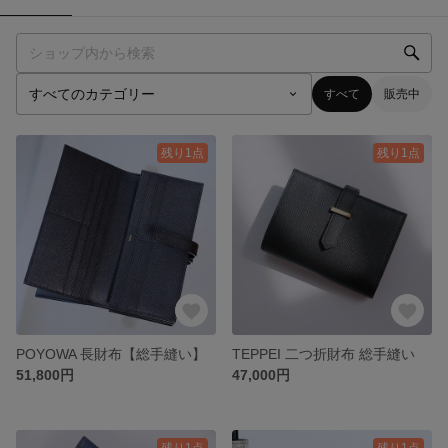
すべて
販売中
残り1点
残り1点
POYOWA 長財布【総手縫い】
TEPPEI 二つ折財布 総手縫い
51,800円
47,000円
残り1点
残り1点