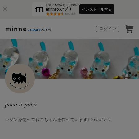
お買いものがもっとお得に
minneのアプリ
インストールする
3
万件以上
ログイン
poco-a-poco
レジンを使ってねこちゃんを作っていますฅ^ơωơ^ฅ♡