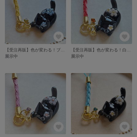
【受注再販】色が変わる！ブルーのお花を纏った黒猫の根付(黄色の合皮の紐)❉シトリン付き
【受注再販】色が変わる！白いお花を纏った黒猫の根付(赤色の合皮の紐)❉サンの石付き
展示中
展示中