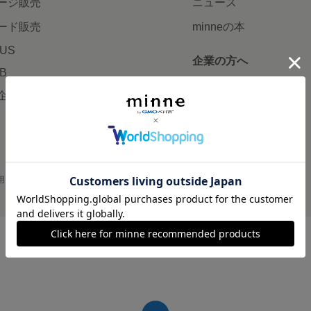
ージ販売
ニュース
ード販売
minneの本
LUS
企業の方へ
AB
広告出稿について
企画・イベント
大口注文について
用
プライバシーポリシー
会社概要
採用情報
メディアキット
©GMO Pepabo, Inc. All rights reserved.