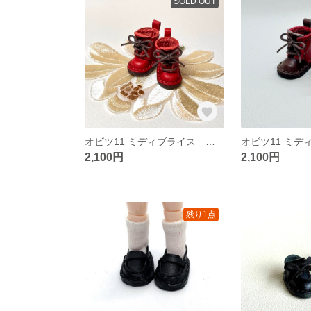
SOLD OUT
オビツ11 ミディブライス ３穴 赤色 ブーツ
2,100円
2,100円
残り1点