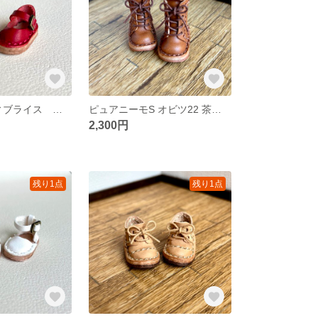
オビツ11 ミディブライス 赤色 ストラップシューズ 64
ピュアニーモS オビツ22 茶色 4穴 ブーツ 63
2,300円
残り1点
残り1点