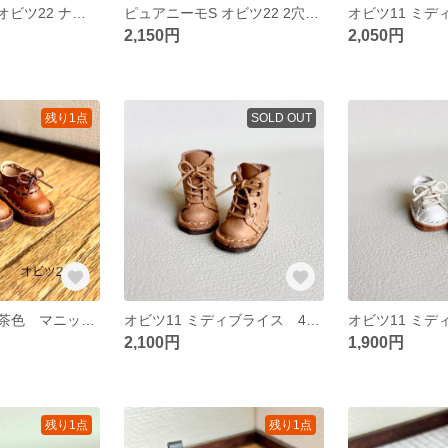
ピュアニーモS オビツ22 ナチュラル色 ストラップシューズ 61
ピュアニーモS オビツ22 2穴 白色 シューズ 60
2,150円
2,050円
残り1点
SOLD OUT
オビツ22 2穴 茶色 マニッシュシューズ 71
オビツ11 ミディブライス 4穴 ナチュラル色 ブーツ
2,100円
1,900円
残り1点
残り1点