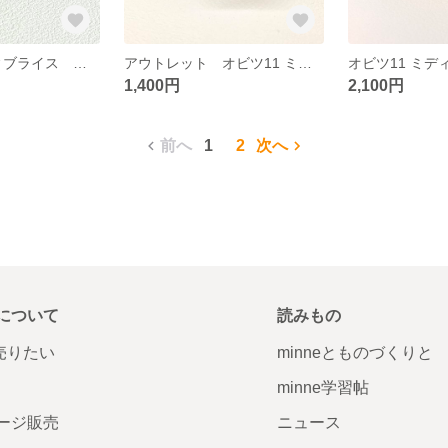
オビツ11 ミディブライス ２穴 黒色 リボンシューズ 37
アウトレット オビツ11 ミディブライス 青色 エンジニア ブーツ 36
1,400円
2,100円
前へ
1
2
次へ
について
読みもの
で売りたい
minneとものづくりと
minne学習帖
ージ販売
ニュース