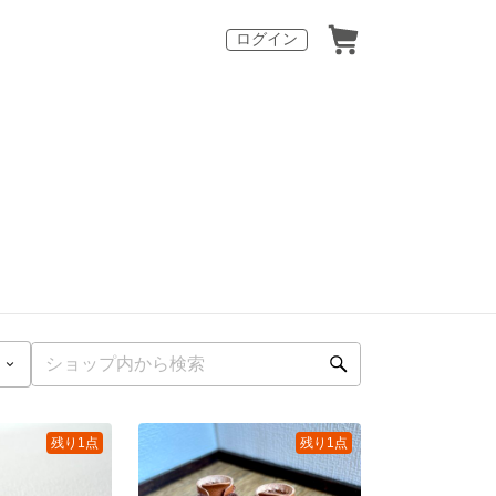
ログイン
残り1点
残り1点