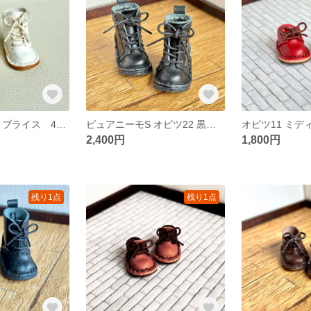
オビツ11 ミディブライス 4穴 白色 ブーツ 54
ピュアニーモS オビツ22 黒色 4穴 ブーツ 53
2,400円
1,800円
残り1点
残り1点