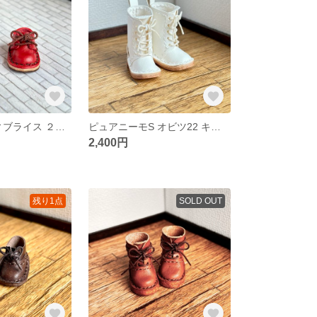
オビツ11 ミディブライス ２穴 赤色 シューズ 52
ピュアニーモS オビツ22 キャメル色 5穴 ブーツ 50
2,400円
残り1点
SOLD OUT