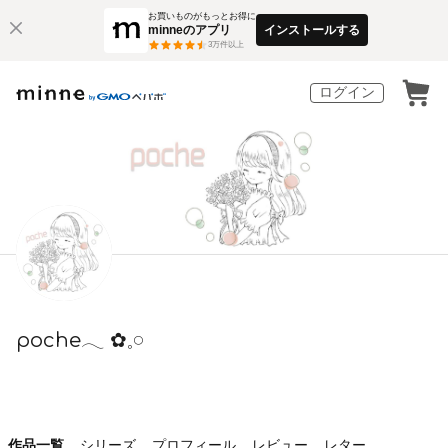
お買いものがもっとお得に
minneのアプリ
インストールする
3
万件以上
ログイン
poche𓂃 ✿𓈒𓏸
作品一覧
シリーズ
プロフィール
レビュー
レター