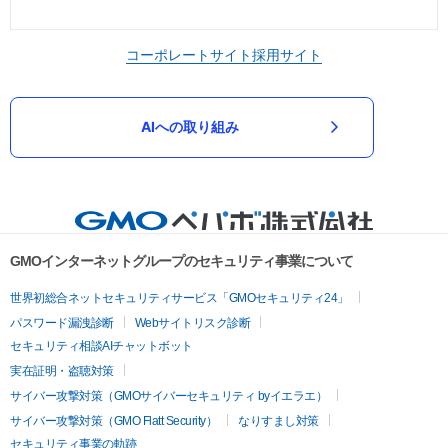
コーポレートサイト
採用サイト
AIへの取り組み
GMOインターネットグループのセキュリティ事業について
世界初総合ネットセキュリティサービス「GMOセキュリティ24」
パスワード漏洩診断
Webサイトリスク診断
セキュリティ相談AIチャットボット
実在証明・盗聴対策
サイバー攻撃対策（GMOサイバーセキュリティ byイエラエ）
サイバー攻撃対策（GMO Flatt Security）
なりすまし対策
セキュリティ事業の軌跡