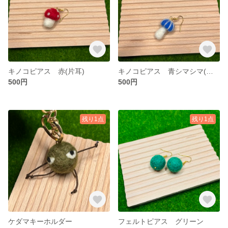
キノコピアス 赤(片耳)
キノコピアス 青シマシマ(片耳)
500円
500円
残り1点
残り1点
ケダマキーホルダー
フェルトピアス グリーン