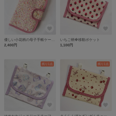
優しい小花柄の母子手帳ケース・お薬手帳ケース｜A6対応・カード6枚収納
いちご柄🍓移動ポケット
2,400円
1,100円
残り1点
残り1点
ゆめかわジュエリーモチーフ♡移動ポケット 女の子 パープル クリップ付き 入園・入学
さくらんぼとギンガムチェックの移動ポケット♡クリップ付き 女の子 入園・入学