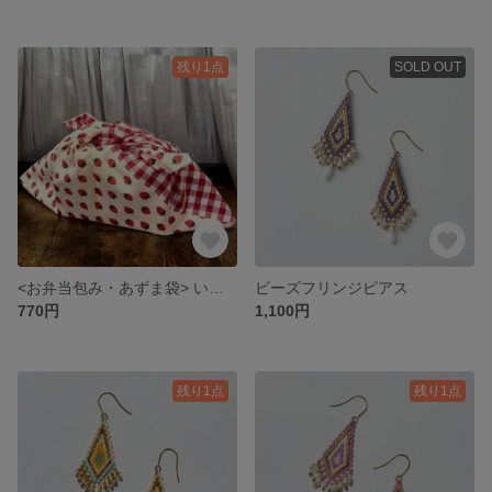
残り1点
SOLD OUT
<お弁当包み・あずま袋> いちご🍓柄×チェック柄
ビーズフリンジピアス
770円
1,100円
残り1点
残り1点