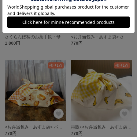
さくらんぼ柄のお薬手帳・母子手帳ケース🍒🎀
<お弁当包み・あずま袋> さくらんぼ🍒柄×チェック柄
1,800円
770円
残り1点
残り1点
<お弁当包み・あずま袋> パン柄🍞×ギンガムチェック
再販⭐︎<お弁当包み・あずま袋> バナナ🍌柄×チェック柄
770円
770円