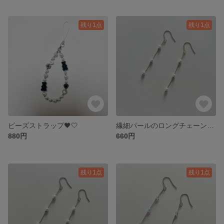
残り1点
残り1点
ビーズストラップ🖤🤍
繊細パールのロングチェーンピアス
880円
660円
残り1点
残り1点