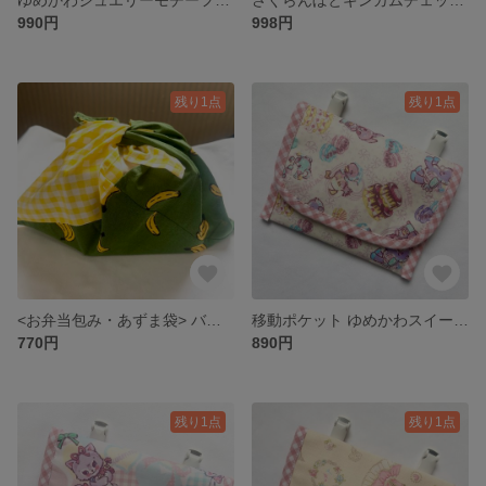
990円
998円
残り1点
残り1点
<お弁当包み・あずま袋> バナナ🍌柄×チェック柄
移動ポケット ゆめかわスイーツ＆ジュエリー柄 ピンクチェック 女の子用 クリップ付き
770円
890円
残り1点
残り1点