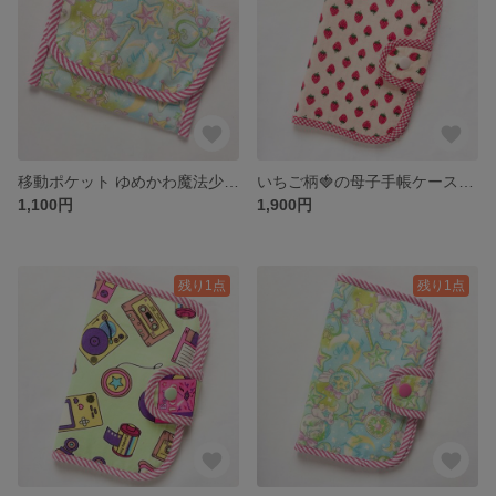
移動ポケット ゆめかわ魔法少女柄 ピンクギンガム クリップ付
いちご柄🍓の母子手帳ケース＊A6対応＊お薬手帳ケース＊カードポケット6枚
1,100円
1,900円
残り1点
残り1点