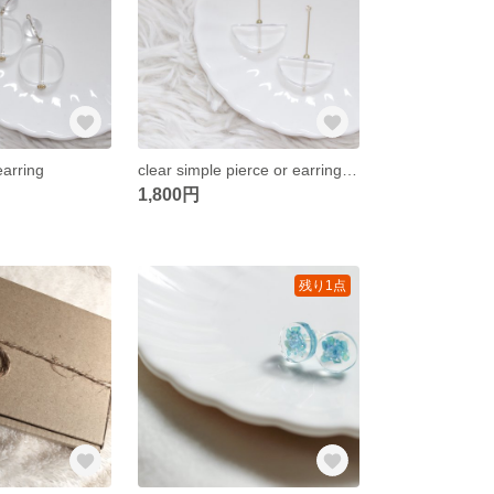
earring
clear simple pierce or earring gold
1,800円
残り1点