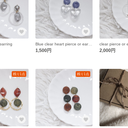
 earring
Blue clear heart pierce or earring
clear pierce or 
1,500円
2,000円
残り1点
残り1点