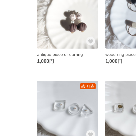
antique piece or earring
wood ring piece
1,000円
1,000円
残り1点