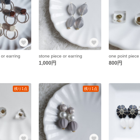
 or earring
stone piece or earring
one point piece
1,000円
800円
残り1点
残り1点