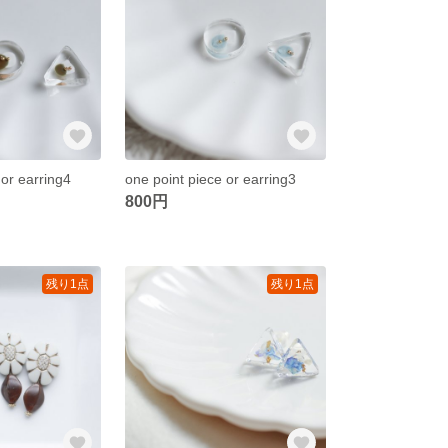
 or earring4
one point piece or earring3
800円
残り1点
残り1点