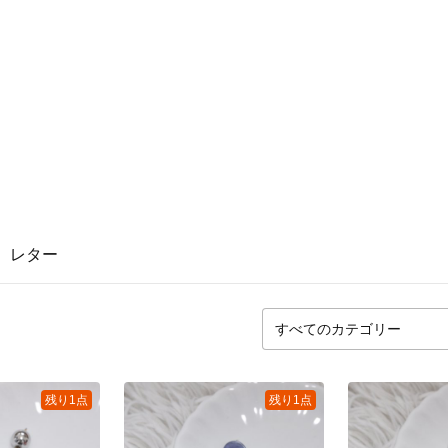
レター
残り1点
残り1点