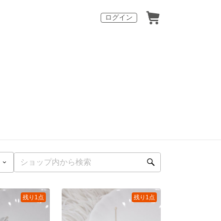
ログイン
残り1点
残り1点