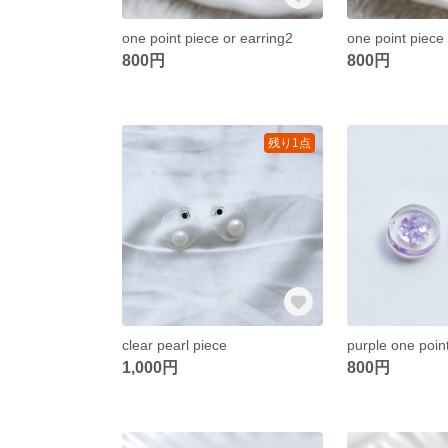
one point piece or earring2
one point piece
800円
800円
残り1点
clear pearl piece
1,000円
800円