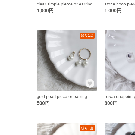
clear simple pierce or earring silver
stone hoop pier
1,800円
1,000円
残り1点
gold pearl piece or earring
reiwa onepoint 
500円
800円
残り1点