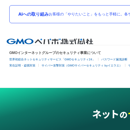
AIへの取り組み
お客様の「やりたいこと」をもっと手軽に。各サ
GMOインターネットグループのセキュリティ事業について
世界初総合ネットセキュリティサービス「GMOセキュリティ24」
パスワード漏洩診断
実在証明・盗聴対策
サイバー攻撃対策（GMOサイバーセキュリティ byイエラエ）