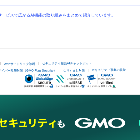
ービスで広がるAI機能の取り組みをまとめて紹介しています。
セキュリティ相談AIチャットボット
Webサイトリスク診断
セキュリティ事業の軌跡
サイバー攻撃対策（GMO Flatt Security）
なりすまし対策