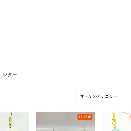
レター
残り1点