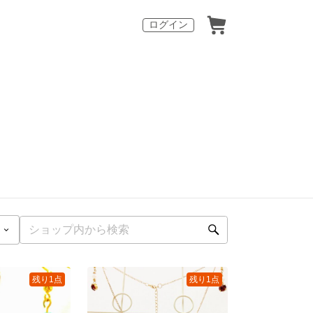
ログイン
残り1点
残り1点