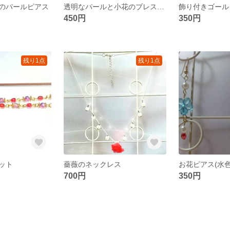
のパールピアス
透明なパールと小花のブレスレット
飾り付きゴール
450円
350円
残り1点
残り1点
ット
薔薇のネックレス
お花ピアス(水色
700円
350円