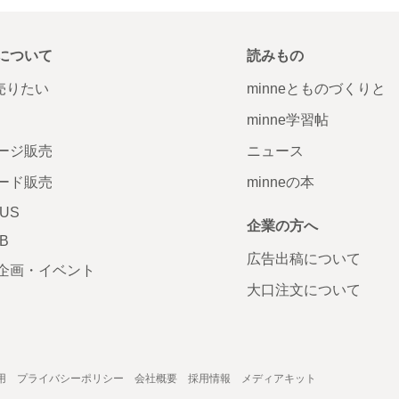
について
読みもの
で売りたい
minneとものづくりと
minne学習帖
ージ販売
ニュース
ード販売
minneの本
LUS
企業の方へ
AB
広告出稿について
企画・イベント
大口注文について
用
プライバシーポリシー
会社概要
採用情報
メディアキット