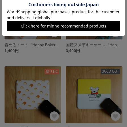
畳めるトート『Happy Bakery』パステル画
国産ヌメ革キーケース『Happy Bakery』
1,400円
3,400円
残り1点
SOLD OUT