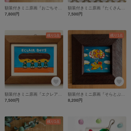
額装付きミニ原画『おごちそう…？』
額装付きミニ原画『たくさんのお花に囲まれて』
7,800円
7,500円
残り1点
残り1点
額装付きミニ原画『エクレアボーイズ』
額装付きミニ原画『そらとぶくまさん』
7,500円
8,200円
残り1点