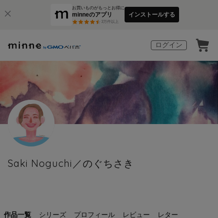
お買いものがもっとお得に
minneのアプリ
インストールする
3
万件以上
ログイン
Saki Noguchi／のぐちさき
作品一覧
シリーズ
プロフィール
レビュー
レター