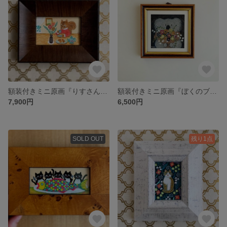
額装付きミニ原画『りすさんのティータイム』
額装付きミニ原画『ぼくのブーケ』
7,900円
6,500円
SOLD OUT
残り1点