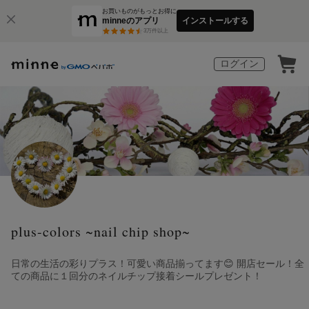
お買いものがもっとお得に
minneのアプリ
インストールする
3
万件以上
ログイン
plus-colors ~nail chip shop~
日常の生活の彩りプラス！可愛い商品揃ってます😊 開店セール！全
ての商品に１回分のネイルチップ接着シールプレゼント！