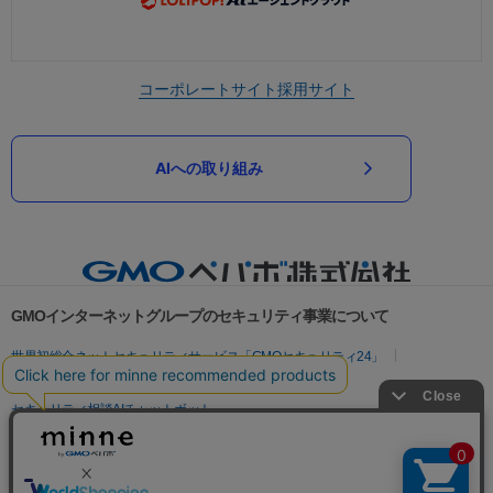
コーポレートサイト
採用サイト
AIへの取り組み
GMOインターネットグループのセキュリティ事業について
世界初総合ネットセキュリティサービス「GMOセキュリティ24」
パスワード漏洩診断
Webサイトリスク診断
セキュリティ相談AIチャットボット
実在証明・盗聴対策
サイバー攻撃対策（GMOサイバーセキュリティ byイエラエ）
サイバー攻撃対策（GMO Flatt Security）
なりすまし対策