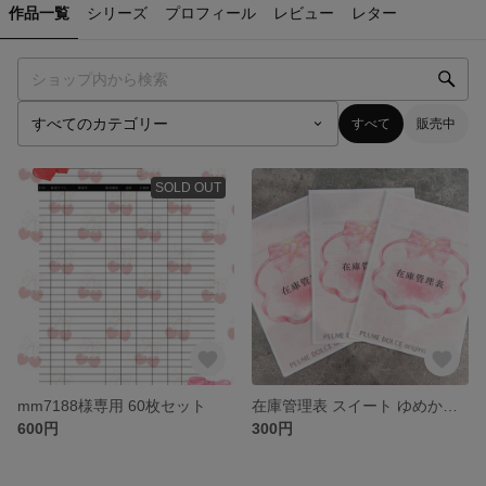
作品一覧
シリーズ
プロフィール
レビュー
レター
すべて
販売中
SOLD OUT
mm7188様専用 60枚セット
在庫管理表 スイート ゆめかわ リボン いちご スイーツ 可愛い 事務用品 ハンドメイド作家 文房具
600円
300円