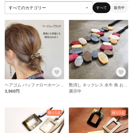
すべて
販売中
ヘアゴム バッファローホーン 高級 水牛 おしゃれ 大人っぽい まとめ髪 ポニーテール ヘアアレンジ ヘアアクセサリー pluma_b_055
艶消し ネックレス 水牛 角 おしゃれ ロープ バッファローホーン 軽い 天然素材 カジュアル pluma_n_011
3,960円
展示中
残り1点
残り1点