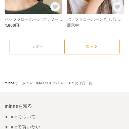
バッファローホーン フラワー型 ピアスイヤリング 水牛 角 金属アレルギー対応 ステンレススチールポスト pluma_a_341
バッファローホーン ひし形 ピアス イヤリング pluma_a_276
4,600円
展示中
前へ
次へ
minne ホーム
PLUMAKYOTO'S GALLERY の作品一覧
minneを知る
minneについて
minneで買いたい