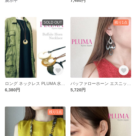
展示中
7,480円
SOLD OUT
残り1点
ロング ネックレス PLUMA 水牛 角 おしゃれ ベトナム バッファローホーン pluma_n_001
バッファローホーン エスニック風 ピアス イヤリング 金属アレルギー対応 チタンポスト pluma_a_345
6,380円
5,720円
残り1点