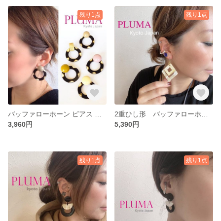
残り1点
残り1点
バッファローホーン ピアス イヤリング チタンポスト カボション pluma_a_027
2重ひし形 バッファローホーン ピアス イヤリング pluma_a_014
3,960円
5,390円
残り1点
残り1点