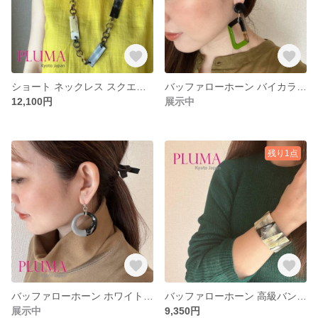
ショート ネックレス スクエアプレート 水牛 角 おしゃれ ベトナム バッファローホーン アクセサリー pluma_a_339
バッファローホーン バイカラー ピアスイヤリング 水牛 角 ステンレスポスト pluma_a_327
12,100円
展示中
残り1点
バッファローホーン ホワイト系 ピアス イヤリング チタンポスト pluma_a_314
バッファローホーン 高級バングル 水牛 角 pluma_a_312
展示中
9,350円