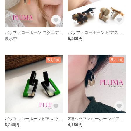
バッファローホーン スクエアピアス イヤリング金属アレルギー対応 ステンレススチールポスト pluma_a_275
バッファローホーン ピアス イヤリング pluma_a_260
展示中
5,280円
残り1点
残り1点
バッファローホーンピアス 水牛 pluma_a_160
2連バッファローホーンピアス 水牛 角 人気 pluma_a_158
5,240円
4,150円