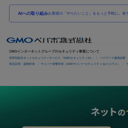
AIへの取り組み
お客様の「やりたいこと」をもっと手軽に。各サ
GMOインターネットグループのセキュリティ事業について
世界初総合ネットセキュリティサービス「GMOセキュリティ24」
パスワード漏洩診断
実在証明・盗聴対策
サイバー攻撃対策（GMOサイバーセキュリティ byイエラエ）