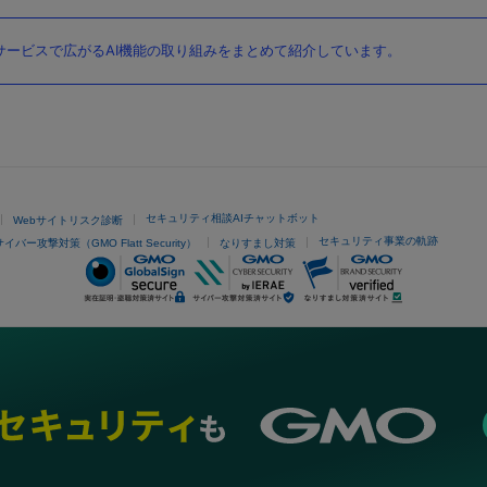
ービスで広がるAI機能の取り組みをまとめて紹介しています。
セキュリティ相談AIチャットボット
Webサイトリスク診断
セキュリティ事業の軌跡
サイバー攻撃対策（GMO Flatt Security）
なりすまし対策