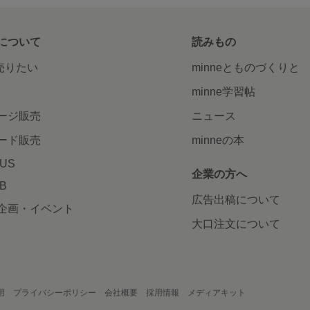
について
読みもの
で売りたい
minneとものづくりと
minne学習帖
ージ販売
ニュース
ード販売
minneの本
LUS
企業の方へ
AB
広告出稿について
企画・イベント
大口注文について
用
プライバシーポリシー
会社概要
採用情報
メディアキット