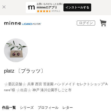
お買いものがもっとお得に
minneのアプリ
インストールする
3
万件以上
ログイン
platz 〔プラッツ〕
𓇼委託店舗𓇼 兵庫 西宮 苦楽園 ハンドメイド セレクトショップ"A
rare"様 𓇼出店𓇼 神戸 湊川公園手しごと市
作品一覧
シリーズ
プロフィール
レター