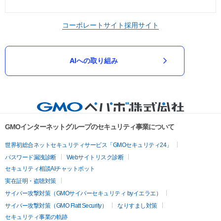
コーポレートサイト
採用サイト
AIへの取り組み
GMOインターネットグループのセキュリティ事業について
世界初総合ネットセキュリティサービス「GMOセキュリティ24」
パスワード漏洩診断
Webサイトリスク診断
セキュリティ相談AIチャットボット
実在証明・盗聴対策
サイバー攻撃対策（GMOサイバーセキュリティ byイエラエ）
サイバー攻撃対策（GMO Flatt Security）
なりすまし対策
セキュリティ事業の軌跡