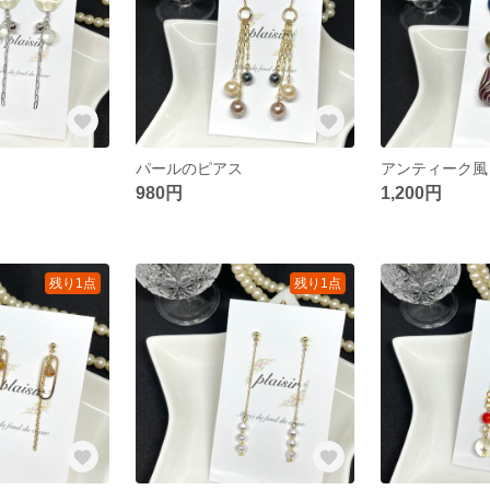
パールのピアス
アンティーク風
980円
1,200円
残り1点
残り1点