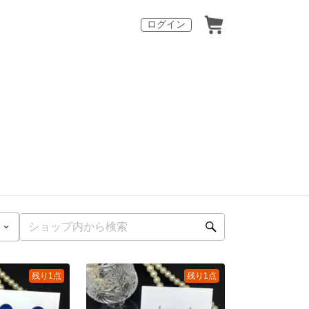
ログイン
残り1点
残り1点