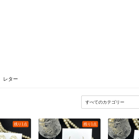
レター
残り1点
残り1点