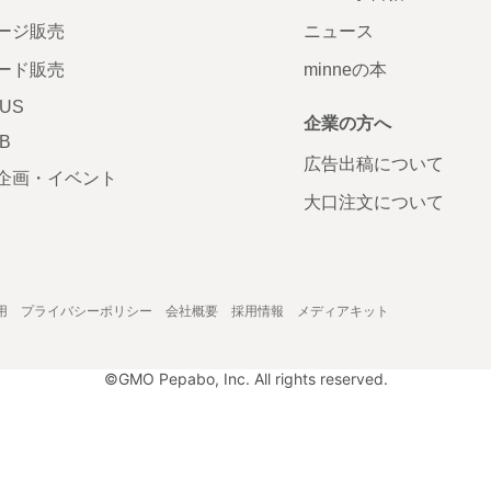
ージ販売
ニュース
ード販売
minneの本
LUS
企業の方へ
AB
広告出稿について
企画・イベント
大口注文について
用
プライバシーポリシー
会社概要
採用情報
メディアキット
©GMO Pepabo, Inc. All rights reserved.