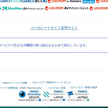
コーポレートサイト
採用サイト
ービスで広がるAI機能の取り組みをまとめて紹介しています。
セキュリティ相談AIチャットボット
Webサイトリスク診断
セキュリティ事業の軌跡
サイバー攻撃対策（GMO Flatt Security）
なりすまし対策