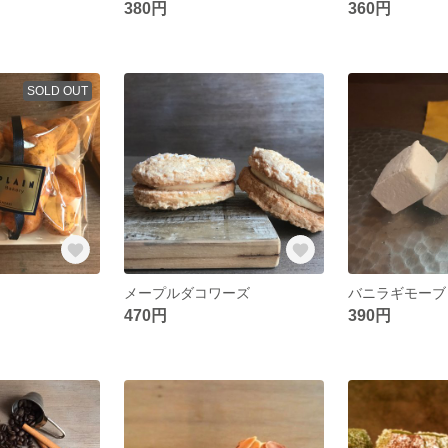
380円
360円
SOLD OUT
メープルダコワーズ
バニラギモーブ
470円
390円