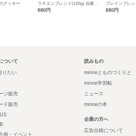
のクッキー
ラチエンブレンド(100g) 自家焙煎コーヒー豆
680円
680円
について
読みもの
で売りたい
minneとものづくりと
minne学習帖
ージ販売
ニュース
ード販売
minneの本
LUS
企業の方へ
AB
広告出稿について
企画・イベント