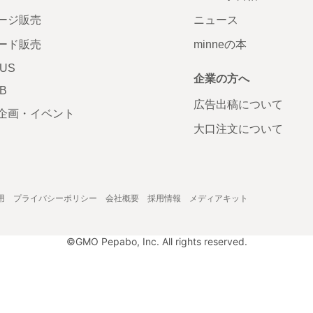
ージ販売
ニュース
ード販売
minneの本
LUS
企業の方へ
AB
広告出稿について
企画・イベント
大口注文について
用
プライバシーポリシー
会社概要
採用情報
メディアキット
©GMO Pepabo, Inc. All rights reserved.