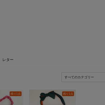
レター
残り1点
残り1点