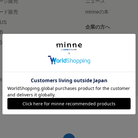
ージ販売
ニュース
ード販売
minneの本
LUS
企業の方へ
AB
広告出稿について
企画・イベント
大口注文について
用
プライバシーポリシー
会社概要
採用情報
メディアキット
©GMO Pepabo, Inc. All rights reserved.