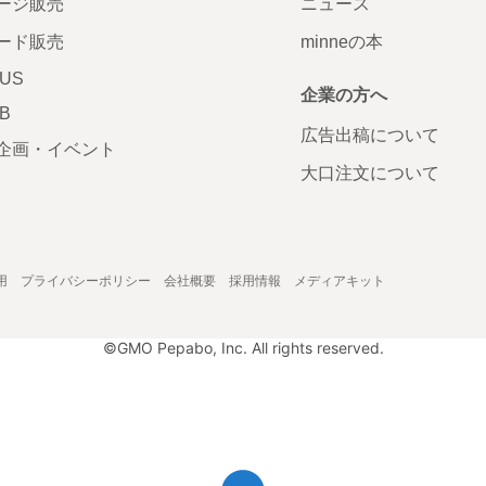
ージ販売
ニュース
ード販売
minneの本
LUS
企業の方へ
AB
広告出稿について
企画・イベント
大口注文について
用
プライバシーポリシー
会社概要
採用情報
メディアキット
©GMO Pepabo, Inc. All rights reserved.