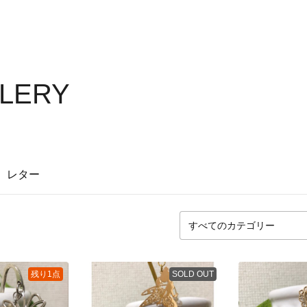
LLERY
レター
残り1点
SOLD OUT