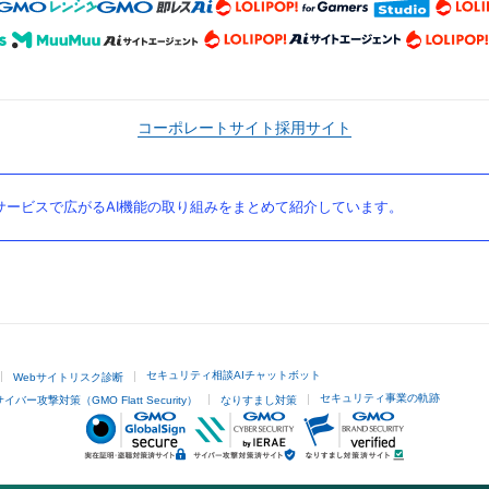
コーポレートサイト
採用サイト
ービスで広がるAI機能の取り組みをまとめて紹介しています。
セキュリティ相談AIチャットボット
Webサイトリスク診断
セキュリティ事業の軌跡
サイバー攻撃対策（GMO Flatt Security）
なりすまし対策