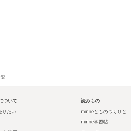
一覧
について
読みもの
で売りたい
minneとものづくりと
minne学習帖