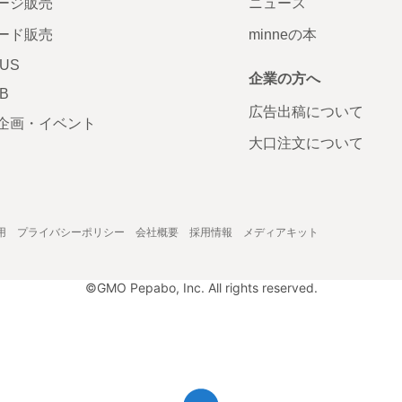
ージ販売
ニュース
ード販売
minneの本
LUS
企業の方へ
AB
広告出稿について
企画・イベント
大口注文について
用
プライバシーポリシー
会社概要
採用情報
メディアキット
©GMO Pepabo, Inc. All rights reserved.