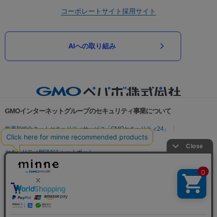
コーポレートサイト
採用サイト
AIへの取り組み
GMOインターネットグループのセキュリティ事業について
世界初総合ネットセキュリティサービス「GMOセキュリティ24」
パスワード漏洩診断
Webサイトリスク診断
セキュリティ相談AIチャットボット
実在証明・盗聴対策
サイバー攻撃対策（GMOサイバーセキュリティ byイエラエ）
サイバー攻撃対策（GMO Flatt Security）
なりすまし対策
セキュリティ事業の軌跡