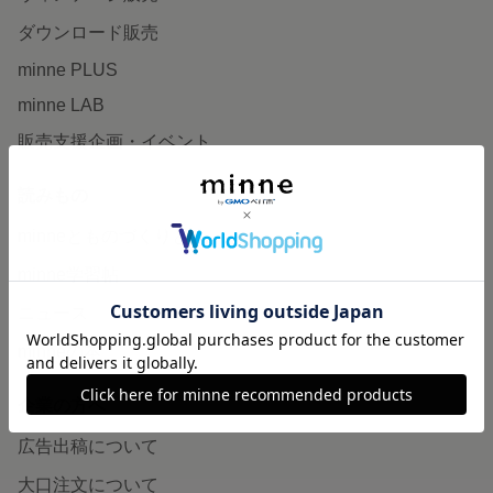
ダウンロード販売
minne PLUS
minne LAB
販売支援企画・イベント
読みもの
minneとものづくりと
minne学習帖
ニュース
minneの本
企業の方へ
広告出稿について
大口注文について