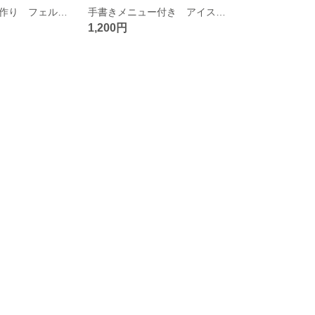
お寿司たち【手作り フェルトのおままごと】
手書きメニュー付き アイスクリームたち【手作り フェルトのおままごと 】
1,200円