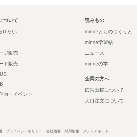
について
読みもの
で売りたい
minneとものづくりと
minne学習帖
ージ販売
ニュース
ード販売
minneの本
LUS
企業の方へ
AB
広告出稿について
企画・イベント
大口注文について
用
プライバシーポリシー
会社概要
採用情報
メディアキット