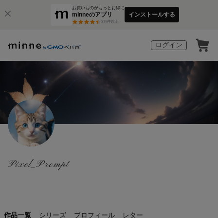
お買いものがもっとお得に
minneのアプリ
インストールする
3
万件以上
ログイン
Pixel_Prompt
作品一覧
シリーズ
プロフィール
レター