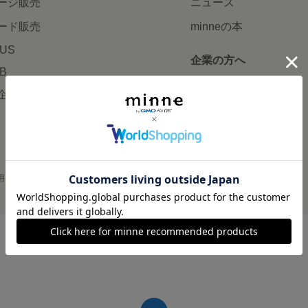
ージ販売
ニュース
ード販売
minneの本
LUS
企業の方へ
AB
広告出稿について
企画・イベント
大口注文について
用
プライバシーポリシー
会社概要
採用情報
メディアキット
©GMO Pepabo, Inc. All rights reserved.