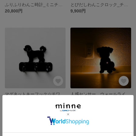
ふりふりわんこ時計_ミニチュアピンシャー
とびだしわんこクロック_チワプー_壁掛け時計
20,800円
9,900円
マグネットキーフック☆チワプー 玄関ドアに取付けて鍵の忘れ防止！
人感センサー ウォールライト ヨークシャテリア
5,900円
8,900円