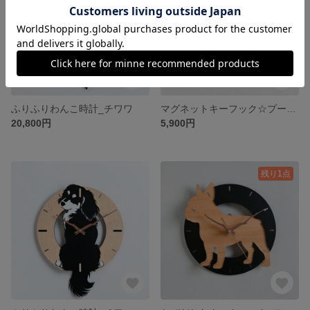
ふりふりわんこ時計_チワワ
マグネットキーフック☆プードル 玄関ドアに取付けて鍵の忘れ防止！
20,800円
5,900円
残り1点