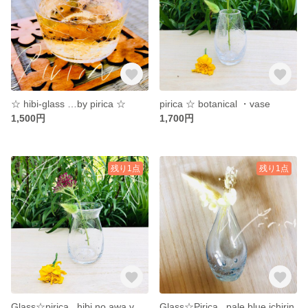
☆ hibi-glass …by pirica ☆
pirica ☆ botanical ・vase
1,500円
1,700円
残り1点
残り1点
Glass☆pirica ..hibi no awa vase
Glass☆Pirica ..pale blue ichirin