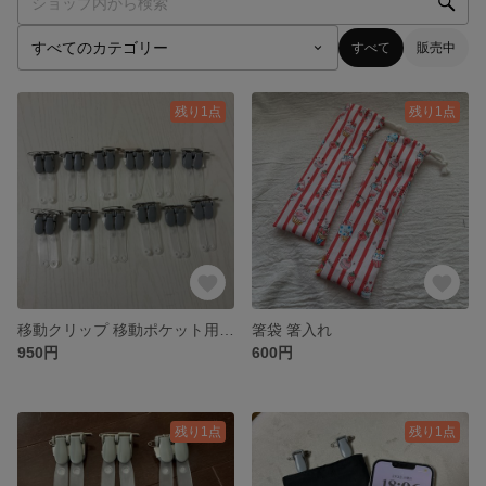
すべて
販売中
残り1点
残り1点
移動クリップ 移動ポケット用 クリップ
箸袋 箸入れ
950円
600円
残り1点
残り1点