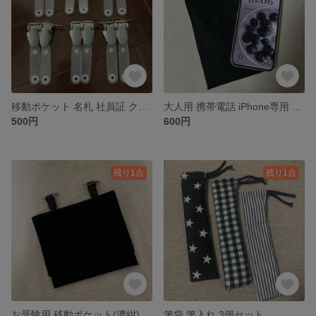
移動ポケット 名札 社員証 クリップ
大人用 携帯電話 iPhone専用 移動ポケット
500円
600円
残り1点
残り1点
お受験用 移動ポケット(濃紺)
箸袋 箸入れ 3個セット