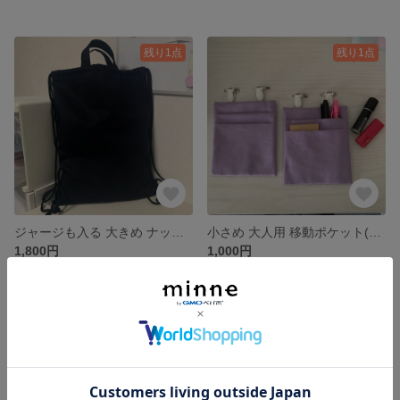
残り1点
残り1点
ジャージも入る 大きめ ナップサック 体操服袋
小さめ 大人用 移動ポケット(クリップ付き)
1,800円
1,000円
残り1点
残り1点