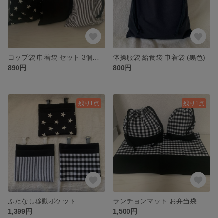
コップ袋 巾着袋 セット 3個セット
体操服袋 給食袋 巾着袋 (黒色)
890円
800円
残り1点
残り1点
ふたなし移動ポケット
ランチョンマット お弁当袋 コップ袋
1,399円
1,500円