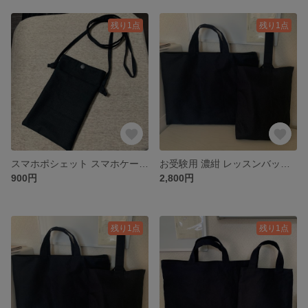
残り1点
残り1点
スマホポシェット スマホケース スマホショルダー
お受験用 濃紺 レッスンバッグ 上靴袋 入学 入園
900円
2,800円
残り1点
残り1点