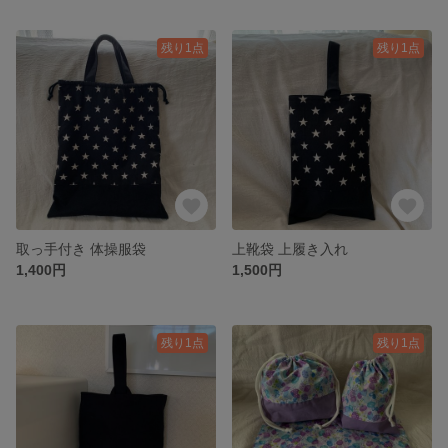
残り1点
残り1点
取っ手付き 体操服袋
上靴袋 上履き入れ
1,400円
1,500円
残り1点
残り1点