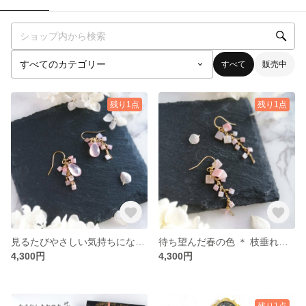
すべて
販売中
残り1点
残り1点
見るたびやさしい気持ちになれる ＊ こぼれ桜のピアス or イヤリング
待ち望んだ春の色 ＊ 枝垂れ桜のピアス or イヤリング
4,300円
4,300円
残り1点