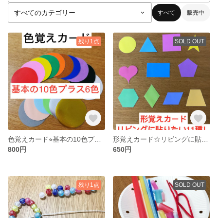
すべて
販売中
残り1点
SOLD OUT
色覚えカード⭐︎基本の10色プラス6色！
形覚えカード☆リビングに貼りたい11種！
800円
650円
残り1点
SOLD OUT