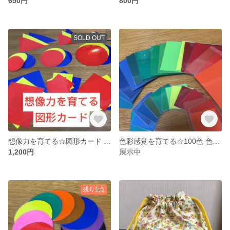
650円
800円
SOLD OUT
想像力を育てる☆図形カード ぴったりプリント
色彩感覚を育てる☆100色 色合わせカード
1,200円
展示中
残り1点