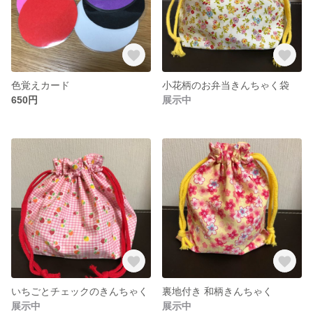
色覚えカード
小花柄のお弁当きんちゃく袋
650円
展示中
いちごとチェックのきんちゃく
裏地付き 和柄きんちゃく
展示中
展示中