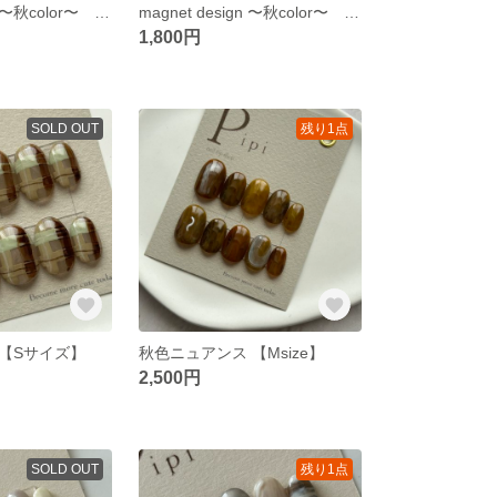
magnet design 〜秋color〜 sepia×green【M size】
magnet design 〜秋color〜 gray×yellow green【M size】
1,800円
SOLD OUT
残り1点
【Sサイズ】
秋色ニュアンス 【Msize】
2,500円
SOLD OUT
残り1点