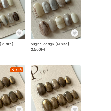
n【M size】
original design【M size】
2,500円
残り1点