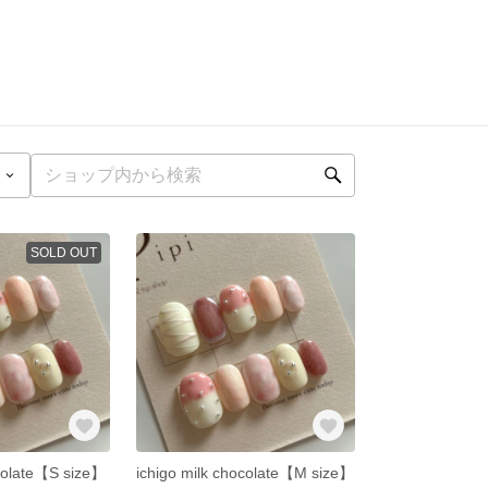
SOLD OUT
ocolate【S size】
ichigo milk chocolate【M size】