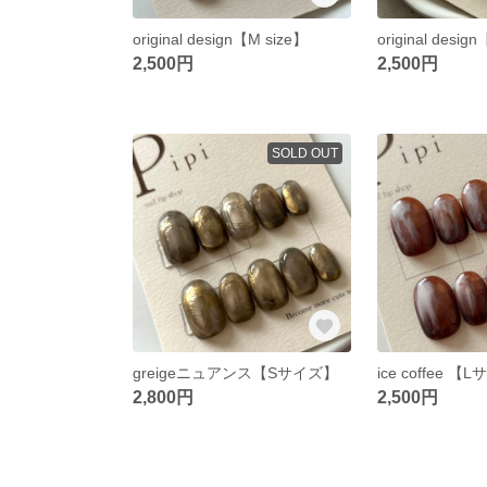
original design【M size】
original desig
2,500円
2,500円
SOLD OUT
greigeニュアンス【Sサイズ】
ice coffee 【
2,800円
2,500円