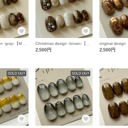
Christmas design -gray-【M size】
Christmas design -brown-【M size】
original des
2,500円
2,500円
SOLD OUT
SOLD OUT