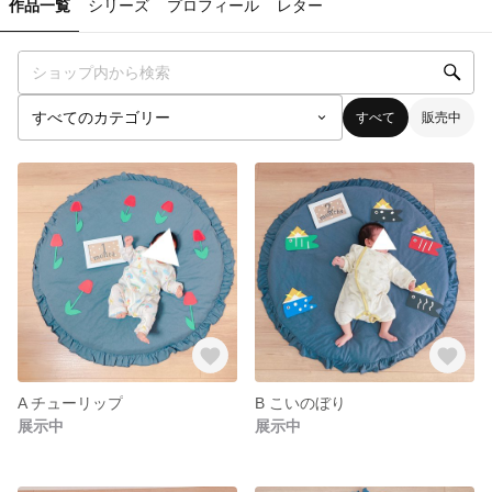
作品一覧
シリーズ
プロフィール
レター
すべて
販売中
A チューリップ
B こいのぼり
展示中
展示中