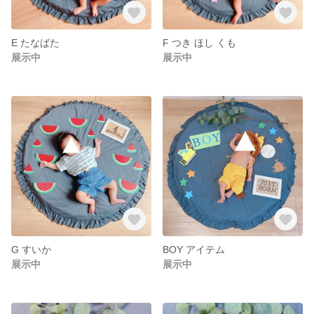
E たなばた
F つき ほし くも
展示中
展示中
G すいか
BOY アイテム
展示中
展示中