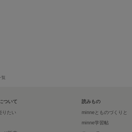
品一覧
について
読みもの
で売りたい
minneとものづくりと
minne学習帖