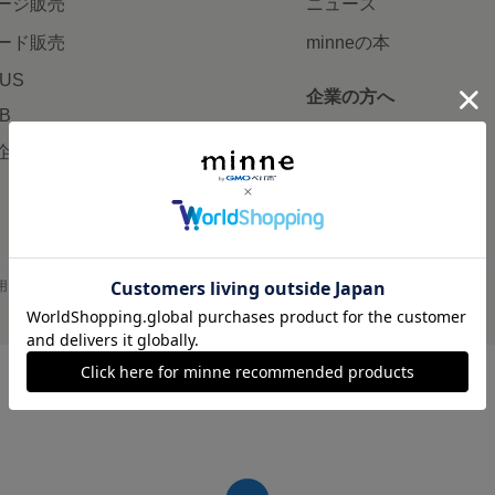
ージ販売
ニュース
ード販売
minneの本
LUS
企業の方へ
AB
広告出稿について
企画・イベント
大口注文について
用
プライバシーポリシー
会社概要
採用情報
メディアキット
©GMO Pepabo, Inc. All rights reserved.