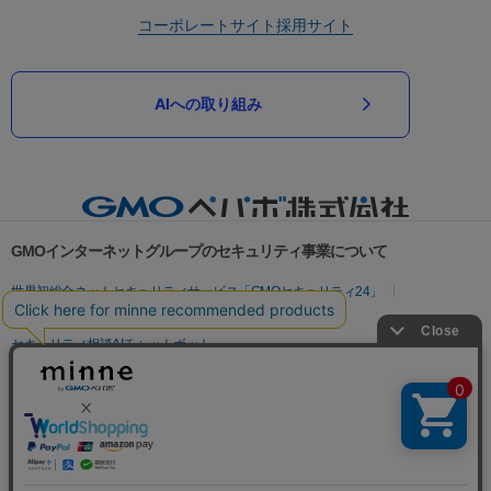
コーポレートサイト
採用サイト
AIへの取り組み
GMOインターネットグループのセキュリティ事業について
世界初総合ネットセキュリティサービス「GMOセキュリティ24」
パスワード漏洩診断
Webサイトリスク診断
セキュリティ相談AIチャットボット
実在証明・盗聴対策
サイバー攻撃対策（GMOサイバーセキュリティ byイエラエ）
サイバー攻撃対策（GMO Flatt Security）
なりすまし対策
セキュリティ事業の軌跡