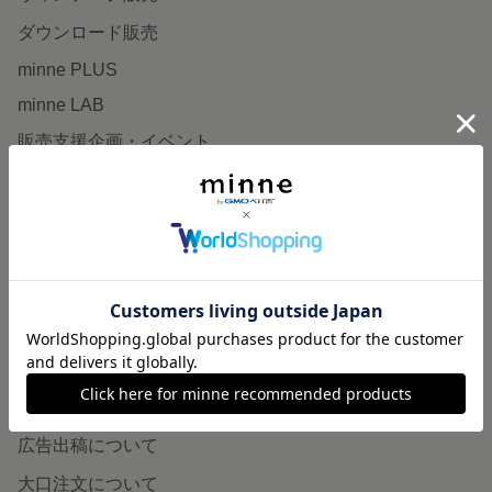
ダウンロード販売
minne PLUS
minne LAB
販売支援企画・イベント
読みもの
minneとものづくりと
minne学習帖
ニュース
minneの本
企業の方へ
広告出稿について
大口注文について