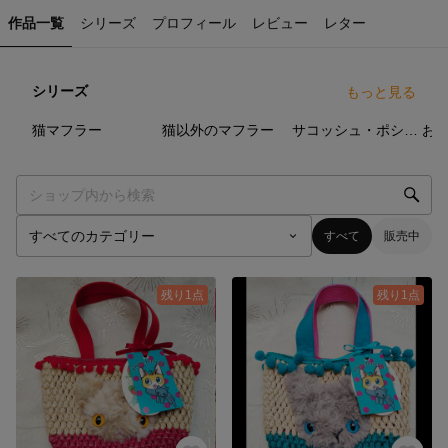
作品一覧
シリーズ
プロフィール
レビュー
レター
シリーズ
もっと見る
18
点
5
点
6
点
猫マフラー
猫以外のマフラー
サコッシュ・ポシェット
すべて
販売中
残り1点
残り1点