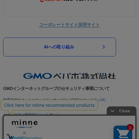
コーポレートサイト
採用サイト
AIへの取り組み
GMOインターネットグループのセキュリティ事業について
世界初総合ネットセキュリティサービス「GMOセキュリティ24」
パスワード漏洩診断
Webサイトリスク診断
セキュリティ相談AIチャットボット
実在証明・盗聴対策
サイバー攻撃対策（GMOサイバーセキュリティ byイエラエ）
サイバー攻撃対策（GMO Flatt Security）
なりすまし対策