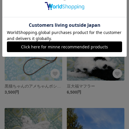
ニットサコッシュ(クリームちゃん×白)
ニットサコッシュ(白猫ちゃん×紺色)
4,500円
4,500円
残り1点
SOLD OUT
黒猫ちゃんのアメちゃんポシェット
豆大福マフラー
3,500円
6,500円