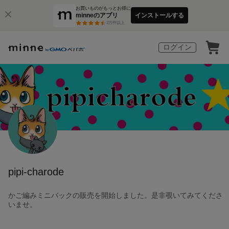
お買いものがもっとお得に
minneのアプリ
インストールする
3
万件以上
ログイン
pipi-charode
かご編みミニバックの販売を開始しました。是非覗いてみてくださ
いませ。