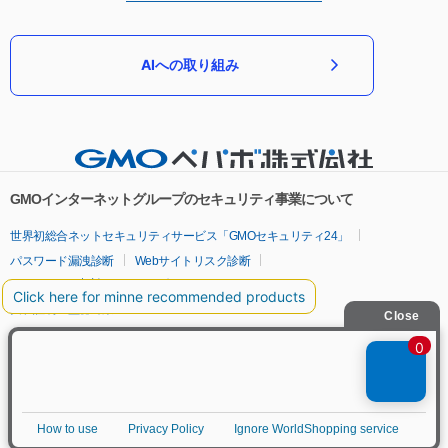
AIへの取り組み
GMOインターネットグループのセキュリティ事業について
世界初総合ネットセキュリティサービス「GMOセキュリティ24」
パスワード漏洩診断
Webサイトリスク診断
セキュリティ相談AIチャットボット
実在証明・盗聴対策
サイバー攻撃対策（GMOサイバーセキュリティ byイエラエ）
サイバー攻撃対策（GMO Flatt Security）
なりすまし対策
セキュリティ事業の軌跡